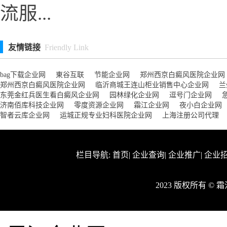
流服...
友情链接
Friendly Link
bag下载企业网
東谷互联
节能企业网
郑州西京白癜风医院企业网
郑州西京白癜风医院企业网
临沂商城王连山柜业销售中心企业网
兰
东莞金红兵医生看白癜风企业网
园林绿化企业网
逗号门企业网
济南佰库科技企业网
零度资源企业网
霜江企业网
夜小白企业网
智者云库企业网
运城正规专业妇科医院企业网
上海注册公司代理
栏目导航:
首页
|
企业查询
|
企业推广
|
企业
2023 版权所有 ©